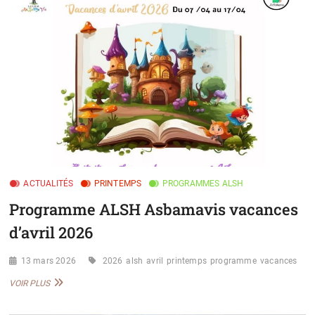
ACTUALITÉS
PRINTEMPS
PROGRAMMES ALSH
Programme ALSH Asbamavis vacances
d’avril 2026
13 mars 2026
2026
alsh
avril
printemps
programme
vacances
PROGRAMME
VOIR PLUS
ALSH
ASBAMAVIS