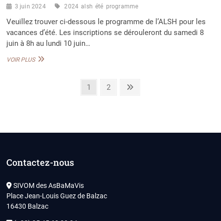
3 juin 2024
2024
alsh
été
programme
Veuillez trouver ci-dessous le programme de l’ALSH pour les
vacances d’été. Les inscriptions se dérouleront du samedi 8
juin à 8h au lundi 10 juin…
PROGRAMME
VOIR PLUS
ÉTÉ
2024
Pagination
Page
Page
Next
1
2
page
des
publications
Contactez-nous
SIVOM des AsBaMaVis
Place Jean-Louis Guez de Balzac
16430 Balzac