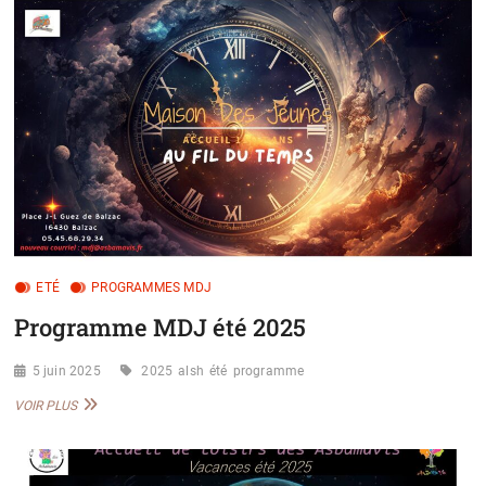
VACANCES
D’AVRIL
2026
ETÉ
PROGRAMMES MDJ
Programme MDJ été 2025
5 juin 2025
2025
alsh
été
programme
PROGRAMME
VOIR PLUS
MDJ
ÉTÉ
2025