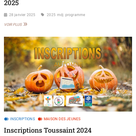
2025
28 janvier 2025
2025
mdj
programme
PROGRAMME
VOIR PLUS
MDJ
VACANCES
DE
FÉVRIER
2025
INSCRIPTIONS
MAISON DES JEUNES
Inscriptions Toussaint 2024