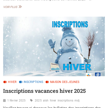
INSCRIPTIONS
VOIR PLUS
VACANCES
PRINTEMPS
2025
HIVER
INSCRIPTIONS
MAISON DES JEUNES
Inscriptions vacances hiver 2025
1 février 2025
2025
alsh
hiver
inscriptions
mdj
Veuillez trouver ci-dessous les bulletins des inscriptions des