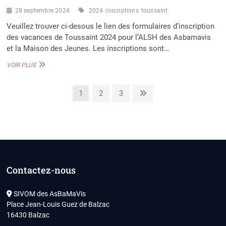
28 septembre 2024
2024
inscriptions
toussaint
Veuillez trouver ci-desous le lien des formulaires d’inscription
des vacances de Toussaint 2024 pour l’ALSH des Asbamavis
et la Maison des Jeunes. Les inscriptions sont…
INSCRIPTIONS
VOIR PLUS
TOUSSAINT
2024
Pagination
Page
Page
Page
Next
1
2
3
page
des
publications
Contactez-nous
SIVOM des AsBaMaVis
Place Jean-Louis Guez de Balzac
16430 Balzac