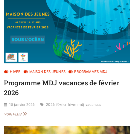
HIVER
MAISON DES JEUNES
PROGRAMMES MDJ
Programme MDJ vacances de février
2026
15 janvier 2026
2026
février
hiver
mdj
vacances
PROGRAMME
VOIR PLUS
MDJ
VACANCES
DE