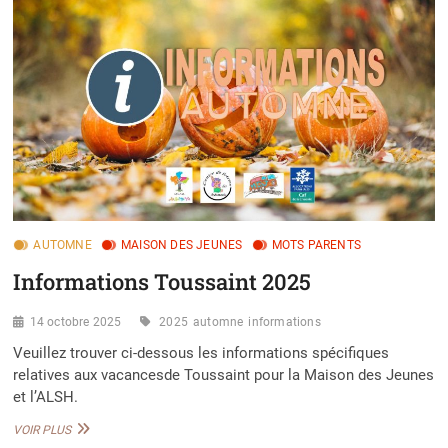
FÉVRIER
2026
AUTOMNE
MAISON DES JEUNES
MOTS PARENTS
Informations Toussaint 2025
14 octobre 2025
2025
automne
informations
Veuillez trouver ci-dessous les informations spécifiques
relatives aux vacancesde Toussaint pour la Maison des Jeunes
et l’ALSH.
INFORMATIONS
VOIR PLUS
TOUSSAINT