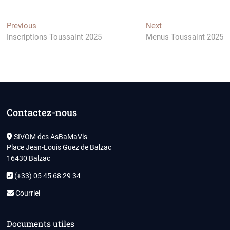
Navigation
Previous
Next
Previous
Next
post:
post:
Inscriptions Toussaint 2025
Menus Toussaint 2025
de
l’article
Contactez-nous
SIVOM des AsBaMaVis
Place Jean-Louis Guez de Balzac
16430 Balzac
(+33) 05 45 68 29 34
Courriel
Documents utiles