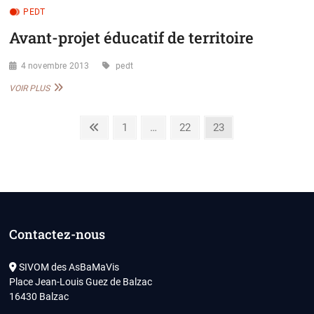
PEDT
Avant-projet éducatif de territoire
4 novembre 2013
pedt
AVANT-
VOIR PLUS
PROJET
ÉDUCATIF
Pagination
DE
Previous
Page
Page
Page
1
…
22
23
TERRITOIRE
page
des
publications
Contactez-nous
SIVOM des AsBaMaVis
Place Jean-Louis Guez de Balzac
16430 Balzac