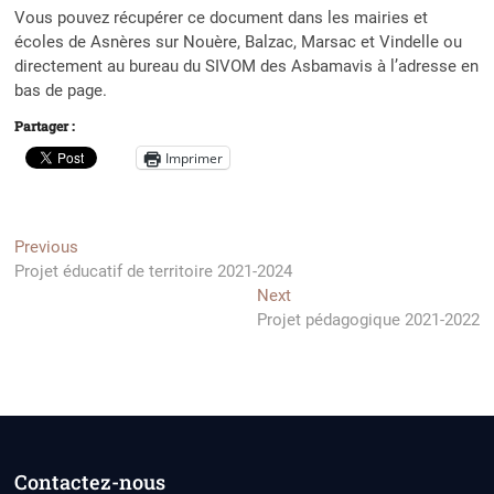
Vous pouvez récupérer ce document dans les mairies et
écoles de Asnères sur Nouère, Balzac, Marsac et Vindelle ou
directement au bureau du SIVOM des Asbamavis à l’adresse en
bas de page.
Partager :
Imprimer
Navigation
Previous
Previous
post:
Projet éducatif de territoire 2021-2024
de
Next
Next
l’article
post:
Projet pédagogique 2021-2022
Contactez-nous