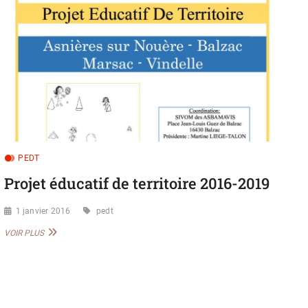
u
t
t
o
n
PEDT
Projet éducatif de territoire 2016-2019
1 janvier 2016
pedt
PROJET
VOIR PLUS
ÉDUCATIF
DE
TERRITOIRE
2016-
2019