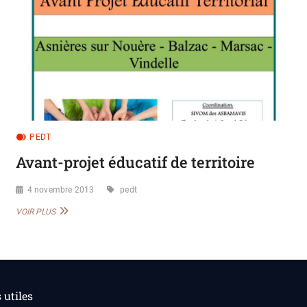
PEDT
Avant-projet éducatif de territoire
4 novembre 2013
pedt
AVANT-
VOIR PLUS
PROJET
ÉDUCATIF
DE
TERRITOIRE
utiles