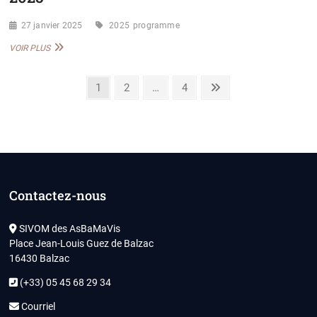
27 janvier 2025
2025
programme
PROGRAMME
VOIR PLUS
ALSH
VACANCES
Pagination
DE
Page
Page
Page
Next
1
2
…
4
FÉVRIER
page
des
2025
publications
Contactez-nous
SIVOM des AsBaMaVis
Place Jean-Louis Guez de Balzac
16430 Balzac
(+33) 05 45 68 29 34
Courriel