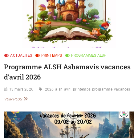
ACTUALITÉS
PRINTEMPS
PROGRAMMES ALSH
Programme ALSH Asbamavis vacances
d’avril 2026
13 mars 2026
2026
alsh
avril
printemps
programme
vacances
PROGRAMME
VOIR PLUS
ALSH
ASBAMAVIS
VACANCES
D’AVRIL
2026