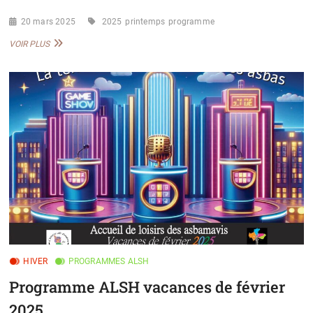
20 mars 2025
2025
printemps
programme
PROGRAMME
VOIR PLUS
VACANCES
PRINTANIÈRES
2025
ALSH
ASBAMAVIS
HIVER
PROGRAMMES ALSH
Programme ALSH vacances de février
2025