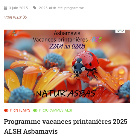
3 juin 2025
2025
alsh
été
programme
PROGRAMME
VOIR PLUS
ÉTÉ
2025
PRINTEMPS
PROGRAMMES ALSH
Programme vacances printanières 2025
ALSH Asbamavis