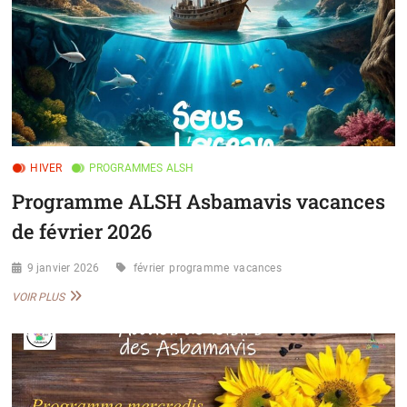
HIVER
PROGRAMMES ALSH
Programme ALSH Asbamavis vacances
de février 2026
9 janvier 2026
février
programme
vacances
PROGRAMME
VOIR PLUS
ALSH
ASBAMAVIS
VACANCES
DE
FÉVRIER
2026