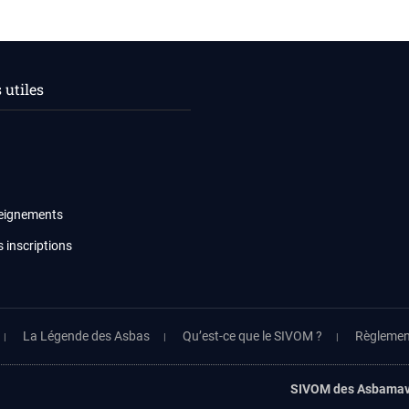
utiles
seignements
s inscriptions
La Légende des Asbas
Qu’est-ce que le SIVOM ?
Règlement
SIVOM des Asbamav