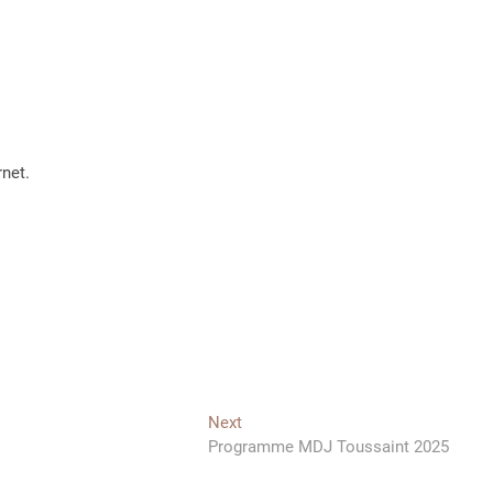
rnet.
Next
Next
post:
Programme MDJ Toussaint 2025