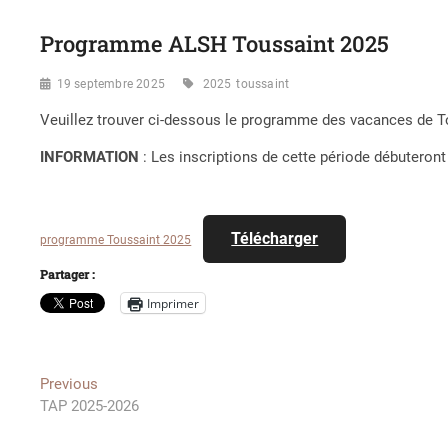
Programme ALSH Toussaint 2025
19 septembre 2025
2025
toussaint
Veuillez trouver ci-dessous le programme des vacances de T
INFORMATION
: Les inscriptions de cette période débuteront
Télécharger
programme Toussaint 2025
Partager :
Imprimer
Navigation
Previous
Previous
post:
TAP 2025-2026
de
l’article