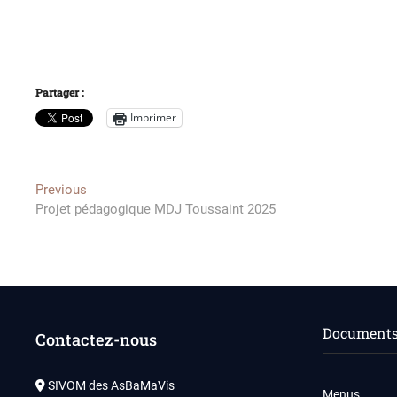
Partager :
Imprimer
Navigation
Previous
Previous
post:
Projet pédagogique MDJ Toussaint 2025
de
l’article
Documents 
Contactez-nous
SIVOM des AsBaMaVis
Menus