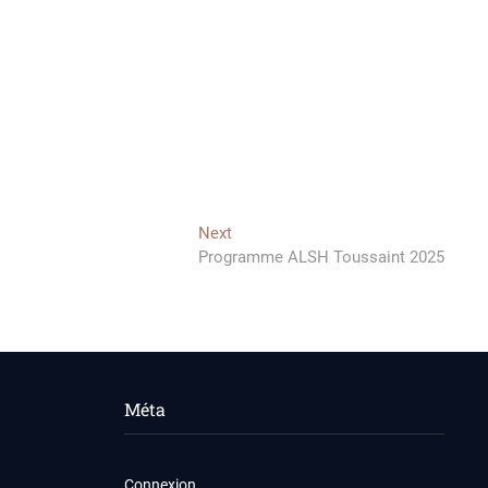
Next
Next
post:
Programme ALSH Toussaint 2025
Méta
Connexion