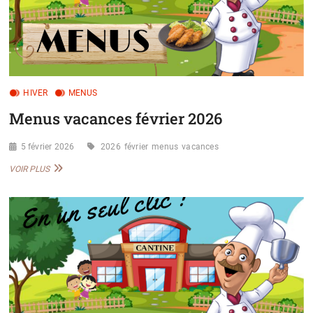
HIVER
MENUS
Menus vacances février 2026
5 février 2026
2026
février
menus
vacances
MENUS
VOIR PLUS
VACANCES
FÉVRIER
2026