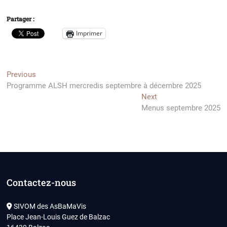
Partager :
Imprimer
Navigation
Previous
Previous
post:
Programme ALSH mercredis septembre à décembre 2025
de
Next
Next
l’article
post:
Menus septembre 2025
Contactez-nous
SIVOM des AsBaMaVis
Place Jean-Louis Guez de Balzac