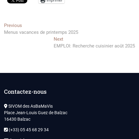
Imprimer
Navigation
Previous
Previous
post:
Menus vacances de printemps 2025
de
Next
Next
l’article
post:
EMPLOI: Recherche cuisinier août 2025
Contactez-nous
SIVOM des AsBaMaVis
Place Jean-Louis Guez de Balzac
16430 Balzac
(+33) 05 45 68 29 34