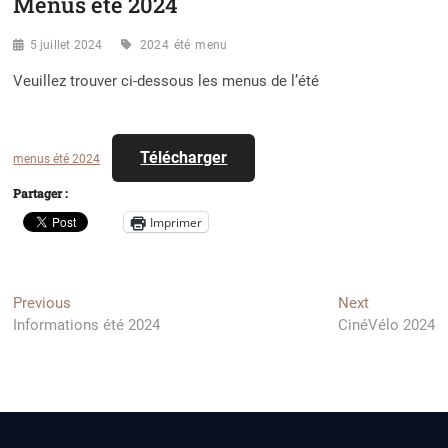
Menus été 2024
5 juillet 2024
2024
été
menu
Veuillez trouver ci-dessous les menus de l’été
Télécharger
menus été 2024
Partager :
Imprimer
Navigation
Previous
Next
Previous
Next
post:
post:
Informations été 2024
CinéVélo 2024
de
l’article