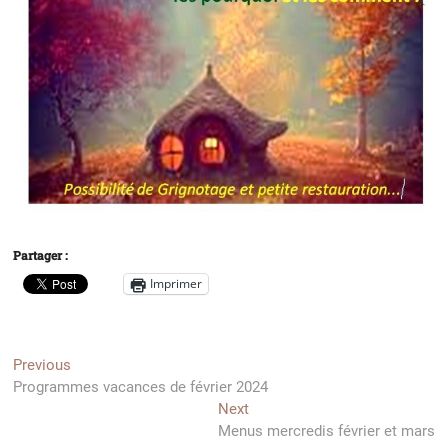
Partager :
Imprimer
Navigation
Previous
Previous
post:
Programmes vacances de février 2024
de
Next
Next
l’article
post:
Menus mercredis février et mars