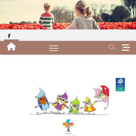
Skip
to
content
facebook
M
e
n
u
B
u
t
t
o
n