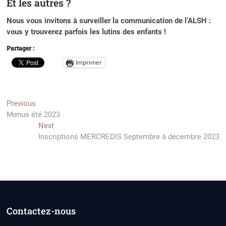
Et les autres ?
Nous vous invitons à surveiller la communication de l’ALSH :
vous y trouverez parfois les lutins des enfants !
Partager :
Imprimer
Navigation
Previous
Previous
post:
Menus été 2023
de
Next
Next
l’article
post:
Inscriptions MERCREDIS Septembre à décembre 2023
Contactez-nous