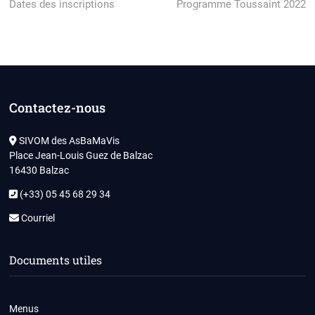
post:
post:
Dates des inscriptions
Programme Toussaint 2022
de
l’article
Contactez-nous
SIVOM des AsBaMaVis
Place Jean-Louis Guez de Balzac
16430 Balzac
(+33) 05 45 68 29 34
Courriel
Documents utiles
Menus