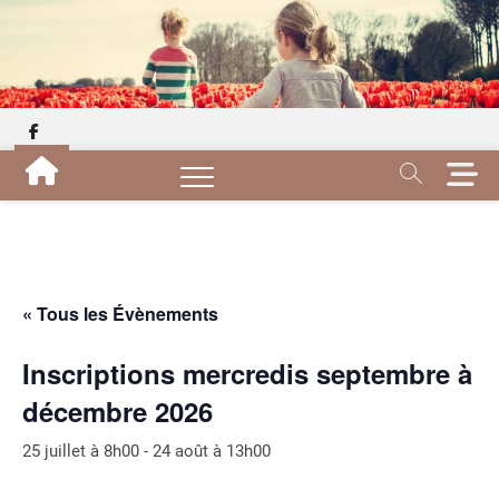
Skip
to
content
facebook
M
e
n
u
B
u
t
« Tous les Évènements
t
o
Inscriptions mercredis septembre à
n
décembre 2026
25 juillet à 8h00
-
24 août à 13h00