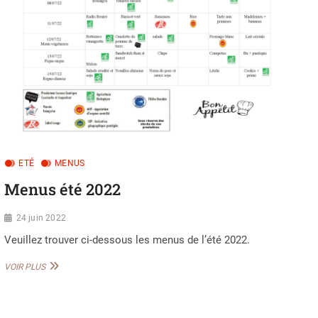
u
t
t
o
n
ETÉ
MENUS
Menus été 2022
24 juin 2022
Veuillez trouver ci-dessous les menus de l’été 2022.
MENUS
VOIR PLUS
ÉTÉ
2022