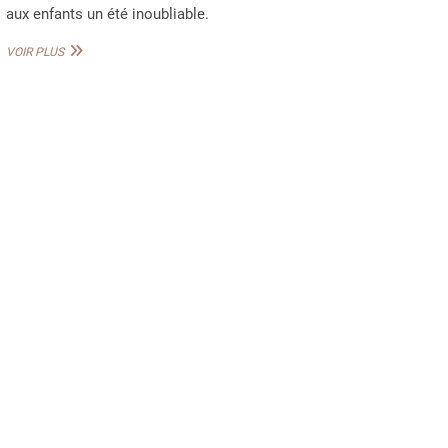
aux enfants un été inoubliable.
PRÉPARATION
VOIR PLUS
DE
L’ÉTÉ