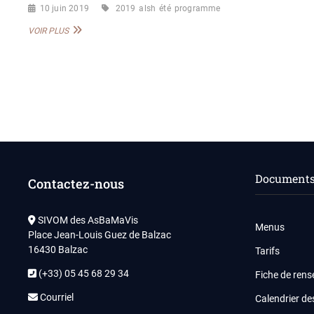
10 juin 2019
2019
alsh
été
programme
PROGRAMME
VOIR PLUS
ÉTÉ
2019
Pagination
des
publications
Documents 
Contactez-nous
SIVOM des AsBaMaVis
Menus
Place Jean-Louis Guez de Balzac
16430 Balzac
Tarifs
(+33) 05 45 68 29 34
Fiche de ren
Courriel
Calendrier de