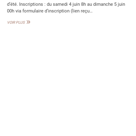
d’été. Inscriptions : du samedi 4 juin 8h au dimanche 5 juin
00h via formulaire d’inscription (lien reçu…
PROGRAMME
VOIR PLUS
DES
VACANCES
D’ÉTÉ
2022